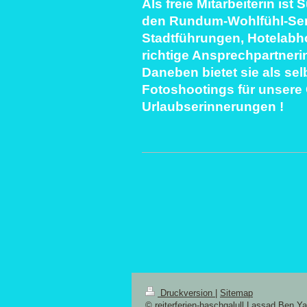
Als freie Mitarbeiterin is
den Rundum-Wohlfühl-Serv
Stadtführungen, Hotelabhol
richtige Ansprechpartneri
Daneben bietet sie als sel
Fotoshootings für unsere
Urlaubserinnerungen !
Druckversion
|
Sitemap
© reiterferien-haschgalull Lassad Ben Y