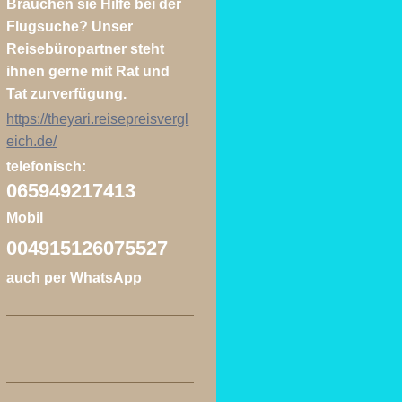
Brauchen sie Hilfe bei der
Flugsuche? Unser
Reisebüropartner steht
ihnen gerne mit Rat und
Tat zurverfügung.
https://theyari.reisepreisvergl
eich.de/
telefonisch:
065949217413
Mobil
004915126075527
auch per WhatsApp