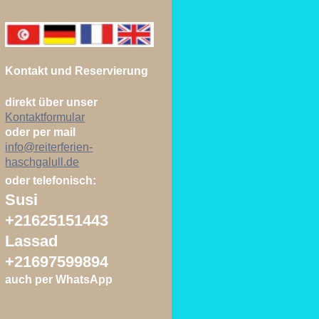
Kontakt und Reservierung
direkt über unser
Kontaktformular
oder per mail
info@reiterferien-
haschgalull.de
oder telefonisch:
Susi
+21625151443
Lassad
+21697599894
auch per WhatsApp