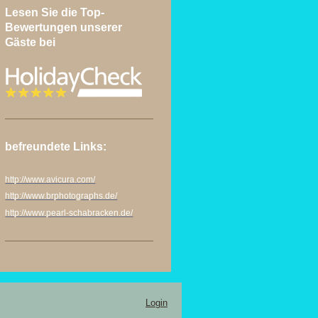
Lesen Sie die Top-
Bewertungen unserer
Gäste bei
befreundete Links:
http://www.avicura.com/
http://www.brphotographs.de/
http://www.pearl-schabracken.de/
Login