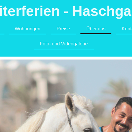
iterferien - Haschgal
Wohnungen
Preise
Über uns
Kont
Foto- und Videogalerie